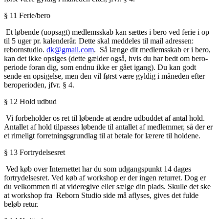
§
11 Ferie/bero
Et løbende (uopsagt) medlemsskab kan sættes i bero ved ferie i op
til 5 uger pr. kalenderår. Dette skal meddeles til mail adressen:
rebornstudio.
dk@gmail.com
.
Så længe dit medlemsskab er i bero,
kan det ikke opsiges (dette gælder også, hvis du har bedt om bero-
periode foran dig, som endnu ikke er gået igang). Du kan godt
sende en opsigelse, men den vil først være gyldig i måneden efter
beroperioden, jfvr. § 4.
§
12 Hold udbud
Vi forbeholder os ret til løbende at ændre udbuddet af antal hold.
Antallet af hold tilpasses løbende til antallet af medlemmer, så der er
et rimeligt forretningsgrundlag til at betale for lærere til holdene.
§
13 Fortrydelsesret
Ved køb over Internettet har du som udgangspunkt 14 dages
fortrydelsesret. Ved køb af workshop er der ingen returret. Dog er
du velkommen til at videregive eller sælge din plads. Skulle det ske
at workshop fra
Reborn Studio
side må aflyses, gives det fulde
beløb retur.