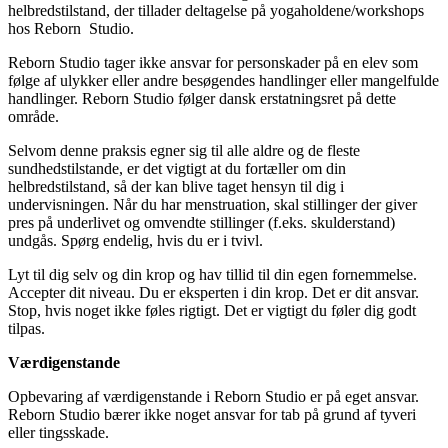
helbredstilstand, der tillader deltagelse på yogaholdene/workshops
hos Reborn
Studio.
Reborn Studio tager ikke ansvar for personskader på en elev som
følge af ulykker eller andre besøgendes handlinger eller mangelfulde
handlinger. Reborn Studio følger dansk erstatningsret på dette
område.
Selvom denne praksis egner sig til alle aldre og de fleste
sundhedstilstande, er det vigtigt at du fortæller om din
helbredstilstand, så der kan blive taget hensyn til dig i
undervisningen. Når du har menstruation, skal stillinger der giver
pres på underlivet og omvendte stillinger (f.eks. skulderstand)
undgås. Spørg endelig, hvis du er i tvivl.
Lyt til dig selv og din krop og hav tillid til din egen fornemmelse.
Accepter dit niveau. Du er eksperten i din krop. Det er dit ansvar.
Stop, hvis noget ikke føles rigtigt. Det er vigtigt du føler dig godt
tilpas.
Værdigenstande
Opbevaring af værdigenstande i Reborn Studio er på eget ansvar.
Reborn Studio bærer ikke noget ansvar for tab på grund af tyveri
eller tingsskade.