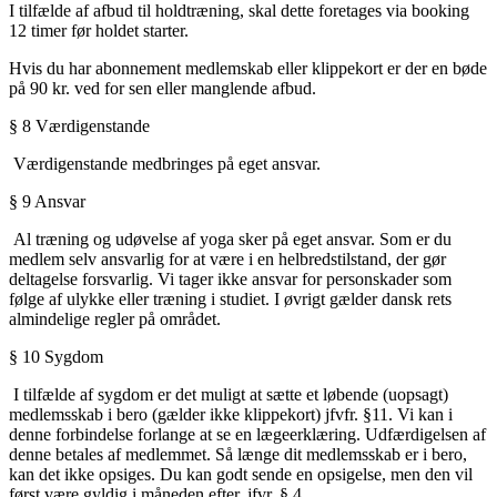
I tilfælde af afbud til holdtræning, skal dette foretages via booking
12 timer før holdet starter.
Hvis du har abonnement medlemskab eller klippekort er der en bøde
på 90 kr. ved for sen eller manglende afbud.
§
8 Værdigenstande
Værdigenstande medbringes på eget ansvar.
§
9 Ansvar
Al træning og udøvelse af yoga sker på eget ansvar. Som er du
medlem selv ansvarlig for at være i en helbredstilstand, der gør
deltagelse forsvarlig. Vi tager ikke ansvar for personskader som
følge af ulykke eller træning i studiet. I øvrigt gælder dansk rets
almindelige regler på området.
§
10 Sygdom
I tilfælde af sygdom er det muligt at sætte et løbende (uopsagt)
medlemsskab i bero (gælder ikke klippekort) jfvfr. §11. Vi kan i
denne forbindelse forlange at se en lægeerklæring. Udfærdigelsen af
denne betales af medlemmet. Så længe dit medlemsskab er i bero,
kan det ikke opsiges. Du kan godt sende en opsigelse, men den vil
først være gyldig i måneden efter, jfvr. § 4.