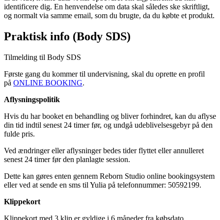
identificere dig. En henvendelse om data skal således ske skriftligt,
og normalt via samme email, som du brugte, da du købte et produkt.
Praktisk info (Body SDS)
Tilmelding til Body SDS
Første gang du kommer til undervisning, skal du oprette en profil
på
ONLINE BOOKING
.
Aflysningspolitik
Hvis du har booket en behandling og bliver forhindret, kan du aflyse
din tid indtil senest 24 timer før, og undgå udeblivelsesgebyr på den
fulde pris.
Ved ændringer eller aflysninger bedes tider flyttet eller annulleret
senest 24 timer før den planlagte session.
Dette kan gøres enten gennem Reborn Studio online bookingsystem
eller ved at sende en sms til Yulia på telefonnummer: 50592199.
Klippekort
Klippekort med 3 klip er gyldige i 6 måneder fra købsdato.