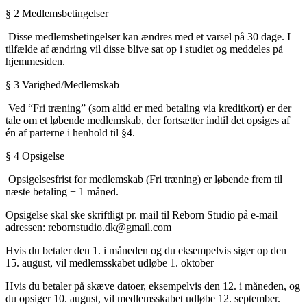
§
2 Medlemsbetingelser
Disse medlemsbetingelser kan ændres med et varsel på 30 dage. I
tilfælde af ændring vil disse blive sat op i studiet og meddeles på
hjemmesiden.
§
3 Varighed/Medlemskab
Ved “Fri træning” (som altid er med betaling via kreditkort) er der
tale om et løbende medlemskab, der fortsætter indtil det opsiges af
én af parterne i henhold til §4.
§
4 Opsigelse
Opsigelsesfrist for medlemskab (Fri træning) er løbende frem til
næste betaling + 1 måned.
Opsigelse skal ske skriftligt pr. mail til Reborn Studio på e-mail
adressen: rebornstudio.dk@gmail.com
Hvis du betaler den 1. i måneden og du eksempelvis siger op den
15. august, vil medlemsskabet udløbe 1. oktober
Hvis du betaler på skæve datoer, eksempelvis den 12. i måneden, og
du opsiger 10. august, vil medlemsskabet udløbe 12. september.