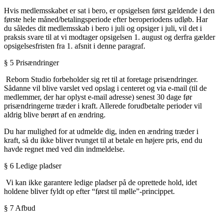
Hvis medlemsskabet er sat i bero, er opsigelsen først gældende i den
første hele måned/betalingsperiode efter beroperiodens udløb. Har
du således dit medlemsskab i bero i juli og opsiger i juli, vil det i
praksis svare til at vi modtager opsigelsen 1. august og derfra gælder
opsigelsesfristen fra 1. afsnit i denne paragraf.
§
5 Prisændringer
Reborn Studio forbeholder sig ret til at foretage prisændringer.
Sådanne vil blive varslet ved opslag i centeret og via e-mail (til de
medlemmer, der har oplyst e-mail adresse) senest 30 dage før
prisændringerne træder i kraft. Allerede forudbetalte perioder vil
aldrig blive berørt af en ændring.
Du har mulighed for at udmelde dig, inden en ændring træder i
kraft, så du ikke bliver tvunget til at betale en højere pris, end du
havde regnet med ved din indmeldelse.
§
6 Ledige pladser
Vi kan ikke garantere ledige pladser på de oprettede hold, idet
holdene bliver fyldt op efter “først til mølle”-princippet.
§
7 Afbud