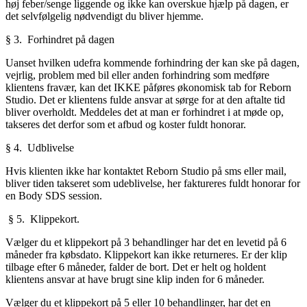
høj feber/senge liggende og ikke kan overskue hjælp på dagen, er
det selvfølgelig nødvendigt du bliver hjemme.
§
3. Forhindret på dagen
Uanset hvilken udefra kommende forhindring der kan ske på dagen,
vejrlig, problem med bil eller anden forhindring som medføre
klientens fravær, kan det IKKE påføres økonomisk tab for Reborn
Studio. Det er klientens fulde ansvar at sørge for at den aftalte tid
bliver overholdt. Meddeles det at man er forhindret i at møde op,
takseres det derfor som et afbud og koster fuldt honorar.
§
4. Udblivelse
Hvis klienten ikke har kontaktet Reborn Studio på sms eller mail,
bliver tiden takseret som udeblivelse, her faktureres fuldt honorar for
en Body SDS session.
§ 5
. Klippekort.
Vælger du et klippekort på 3 behandlinger har det en levetid på 6
måneder fra købsdato. Klippekort kan ikke returneres. Er der klip
tilbage efter 6 måneder, falder de bort. Det er helt og holdent
klientens ansvar at have brugt sine klip inden for 6 måneder.
Vælger du et klippekort på 5 eller 10 behandlinger, har det en