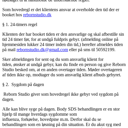
Som hovedregl er det klientens ansvar at overholde den tid der er
booket hos
rebornstudio.dk
§
1. 24-timers regel
Klienten der har booket tiden er den ansvarlige og skal afbestille sin
tid 24 timer før, for at undgå fuldpris gebyr. (afmelding online på
hjemmesiden lukker 24 timer inden din tid,) herefter afmeldes tiden
på mail
rebornstudio.dk@gmail.com
eller på sms til 50592199.
Sker afmeldingen for sent og du som ansvarlig klient for
tiden, ønsker at undgå gebyr, kan du finde en person og give Reborn
Studio besked om, at en anden overtager tiden. Møder overtageren
af tiden ikke op, modtager du som ansvarlig klient afbuds gebyret.
§
2. Sygdom på dagen
Reborn Studio giver som hovedregel ikke gebyr ved sygdom på
dagen.
Alle kan blive syge på dagen. Body SDS behandlingen er en stor
hjælp til mange hverdags sygdomme som
influenza, forkøelse, hovedpine m.m. Derfor skal du se
behandlingen som en løsning på din situation. Er du akut syg med