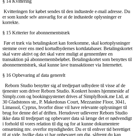
§
14 Kvittering
Kvitteringen for købet sendes til den indtastede e-mail adresse. Du
er som kunde selv ansvarlig for at de indtastede oplysninger er
korrekte.
§
15 Kriterier for abonnementstræk
Før et træk via betalingskort kan forekomme, skal kortoplysninger
stemme over ens med kortudbydernes kortdatabaser. Betalingskortet
skal være aktivt og det skal være muligt at gennemføre en
transaktion på abonnementsbeløbet. Betalingskortet som benyttes til
abonnementstræk, skal kunne lave transaktioner via Internettet.
§
16 Opbevaring af data generelt
Reborn Studio benytter sig af tredjepart udbydere til visse af de
tjenester som driver Reborn Studio. Konkret hostes hjemmeside af
Simply.com og bookingsystemet drives af SimplyBook.me Ltd, at
30 Gladstonos str., P. Makedonas Court, Mezzanine Floor, 3041,
Limassol, Cyprus, hvorfor disse vil have relevante oplysninger til
brug for denne del af driften. Herudover udleverer Reborn Studio
ikke data til tredjepart og opbevarer data så længe det er nødvendigt
i forhold til vores relation til dig og for at kunne dokumentere
omsætning mv. overfor myndigheder. Du er til enhver tid berettiget
til at vide, hvilke data vi har opbevaret om dig, såfremt du kan