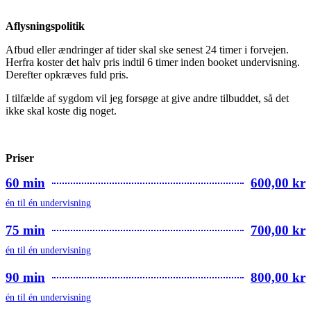
Aflysningspolitik
Afbud eller ændringer af tider skal ske senest 24 timer i forvejen.
Herfra koster det halv pris indtil 6 timer inden booket undervisning.
Derefter opkræves fuld pris.
I tilfælde af sygdom vil jeg forsøge at give andre tilbuddet, så det
ikke skal koste dig noget.
Priser
60 min
600,00 kr
én til én undervisning
75 min
700,00 kr
én til én undervisning
90 min
800,00 kr
én til én undervisning