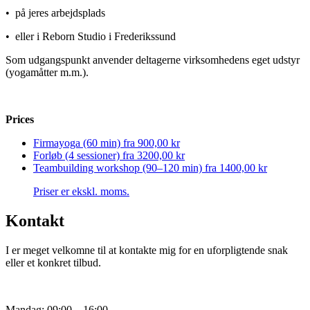
• på jeres arbejdsplads
• eller i Reborn Studio i Frederikssund
Som udgangspunkt anvender deltagerne virksomhedens eget udstyr
(yogamåtter m.m.).
Prices
Firmayoga (60 min) fra
900,00 kr
Forløb (4 sessioner) fra
3200,00 kr
Teambuilding workshop (90–120 min) fra
1400,00 kr
Priser er ekskl. moms.
Kontakt
I er meget velkomne til at kontakte mig for en uforpligtende snak
eller et konkret tilbud.
Mandag: 09:00 – 16:00