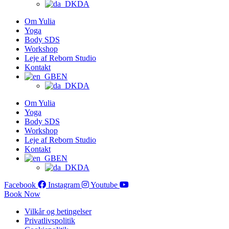
DA
Om Yulia
Yoga
Body SDS
Workshop
Leje af Reborn Studio
Kontakt
EN
DA
Om Yulia
Yoga
Body SDS
Workshop
Leje af Reborn Studio
Kontakt
EN
DA
Facebook
Instagram
Youtube
Book Now
Vilkår og betingelser
Privatlivspolitik